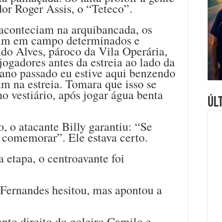
edor Roger Assis, o “Teteco”.
aconteciam na arquibancada, os
ram em campo determinados e
do Alves, pároco da Vila Operária,
ogadores antes da estreia ao lado da
O ano passado eu estive aqui benzendo
am na estreia. Tomara que isso se
 no vestiário, após jogar água benta
Úl
, o atacante Billy garantiu: “Se
comemorar”. Ele estava certo.
 etapa, o centroavante foi
 Fernandes hesitou, mas apontou a
anto direito do goleiro Camilo e