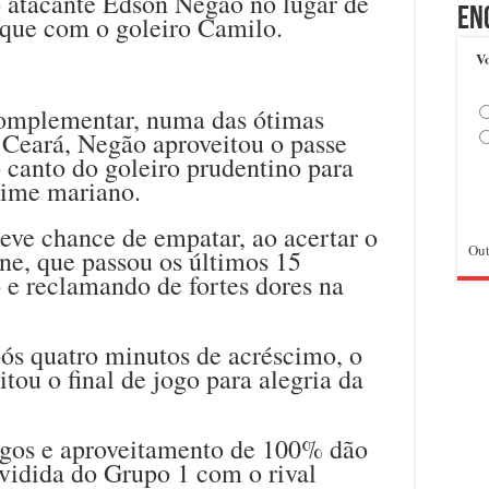
 atacante Edson Negão no lugar de
En
oque com o goleiro Camilo.
Vo
complementar, numa das ótimas
Ceará, Negão aproveitou o passe
o canto do goleiro prudentino para
 time mariano.
eve chance de empatar, ao acertar o
Out
one, que passou os últimos 15
e reclamando de fortes dores na
ós quatro minutos de acréscimo, o
tou o final de jogo para alegria da
ogos e aproveitamento de 100% dão
idida do Grupo 1 com o rival