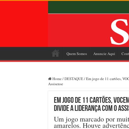
Quem Somos
Anuncie Aqui
Cont
Home
/
DESTAQUE
/
Em jogo de 11 cartões, VO
Assisense
Em jogo de 11 cartões, VOCE
divide a liderança com o Ass
Um jogo marcado por muita
amarelos. Houve advertên