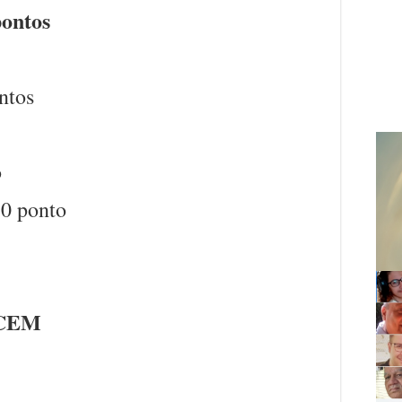
ontos
ntos
o
 0 ponto
CEM