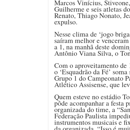
Marcos Vinícius, Stiveone
Guilherme e seis atletas 
Renato, Thiago Nonato, Je
expulso.
Nesse clima de ‘jogo brig
saíram melhor e venceram 
a 1, na manhã deste doming
Antônio Viana Silva, o Ton
Com o aproveitamento de 1
o ‘Esquadrão da Fé’ soma s
Grupo 1 do Campeonato Pau
Atlético Assisense, que lev
Quem esteve no estádio To
pôde acompanhar a festa p
organizada do time, a “Sa
Federação Paulista impedi
instrumentos musicais e f
da organizada. “Isso é muit