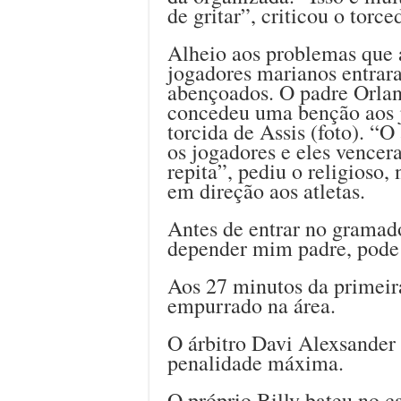
de gritar”, criticou o torc
Alheio aos problemas que 
jogadores marianos entra
abençoados. O padre Orlan
concedeu uma benção aos j
torcida de Assis (foto). “
os jogadores e eles vencer
repita”, pediu o religioso,
em direção aos atletas.
Antes de entrar no gramado
depender mim padre, pode 
Aos 27 minutos da primeira
empurrado na área.
O árbitro Davi Alexsander
penalidade máxima.
O próprio Billy bateu no c