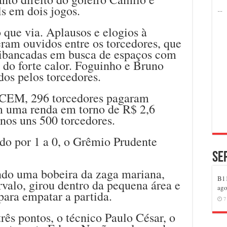
ls em dois jogos.
 que via. Aplausos e elogios à
eram ouvidos entre os torcedores, que
uibancadas em busca de espaços com
 do forte calor. Foguinho e Bruno
os pelos torcedores.
OCEM, 296 torcedores pagaram
m uma renda em torno de R$ 2,6
nos uns 500 torcedores.
o por 1 a 0, o Grêmio Prudente
Se
ndo uma bobeira da zaga mariana,
B11
rvalo, girou dentro da pequena área e
ago
para empatar a partida.
7
rês pontos, o técnico Paulo César, o