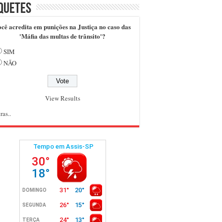
quetes
cê acredita em punições na Justiça no caso das
'Máfia das multas de trânsito'?
SIM
NÃO
View Results
ras..