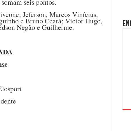
 somam seis pontos.
eone; Jeferson, Marcos Vinícius,
oguinho e Bruno Ceará; Victor Hugo,
En
: Edson Negão e Guilherme.
ADA
nse
Elosport
udente