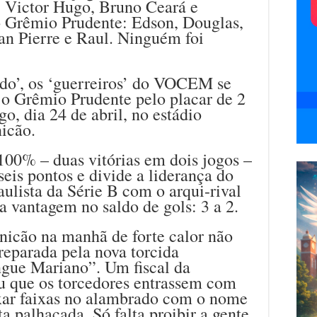
, Victor Hugo, Bruno Ceará e
do Grêmio Prudente: Edson, Douglas,
an Pierre e Raul. Ninguém foi
ado’, os ‘guerreiros’ do VOCEM se
o Grêmio Prudente pelo placar de 2
o, dia 24 de abril, no estádio
icão.
00% – duas vitórias em dois jogos –
eis pontos e divide a liderança do
lista da Série B com o arqui-rival
a vantagem no saldo de gols: 3 a 2.
nicão na manhã de forte calor não
reparada pela nova torcida
ngue Mariano”. Um fiscal da
u que os torcedores entrassem com
ixar faixas no alambrado com o nome
a palhaçada. Só falta proibir a gente