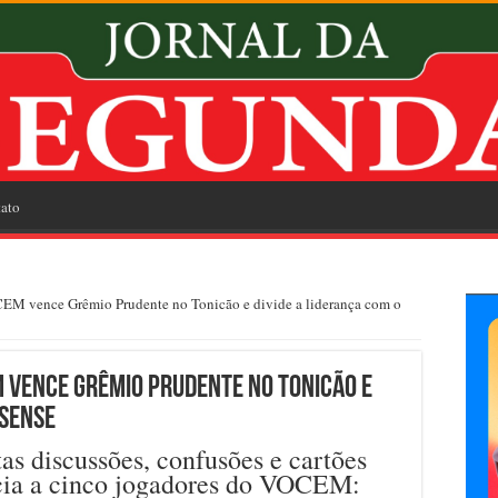
ato
CEM vence Grêmio Prudente no Tonicão e divide a liderança com o
M vence Grêmio Prudente no Tonicão e
isense
s discussões, confusões e cartões
cia a cinco jogadores do VOCEM: