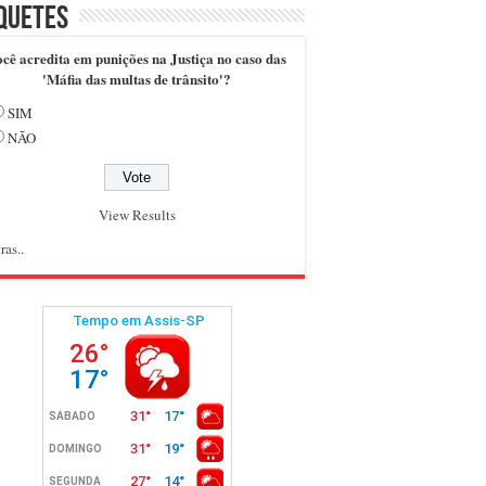
quetes
cê acredita em punições na Justiça no caso das
'Máfia das multas de trânsito'?
SIM
NÃO
View Results
ras..