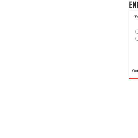
En
Vo
Out