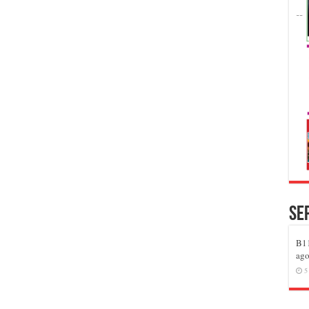
Se
B11
ago
5