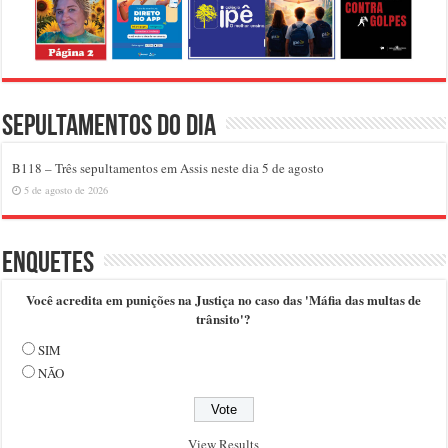
Sepultamentos do dia
B118 – Três sepultamentos em Assis neste dia 5 de agosto
5 de agosto de 2026
Enquetes
Você acredita em punições na Justiça no caso das 'Máfia das multas de
trânsito'?
SIM
NÃO
View Results