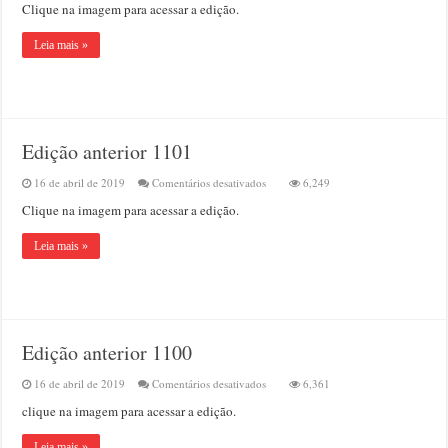
Clique na imagem para acessar a edição.
anterior
1102
Leia mais »
Edição anterior 1101
em
16 de abril de 2019
Comentários desativados
6,249
Edição
Clique na imagem para acessar a edição.
anterior
1101
Leia mais »
Edição anterior 1100
em
16 de abril de 2019
Comentários desativados
6,361
Edição
clique na imagem para acessar a edição.
anterior
1100
Leia mais »