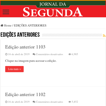
Home
/
EDIÇÕES ANTERIORES
EDIÇÕES ANTERIORES
Edição anterior 1103
em
16 de abril de 2019
Comentários desativados
6,985
Edição
Clique na imagem para acessar a edição.
anterior
1103
Leia mais »
Edição anterior 1102
em
16 de abril de 2019
Comentários desativados
5,852
Edição