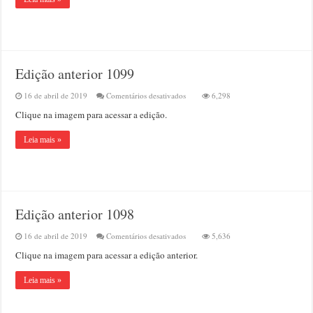
Edição anterior 1099
em
16 de abril de 2019
Comentários desativados
6,298
Edição
Clique na imagem para acessar a edição.
anterior
1099
Leia mais »
Edição anterior 1098
em
16 de abril de 2019
Comentários desativados
5,636
Edição
Clique na imagem para acessar a edição anterior.
anterior
1098
Leia mais »