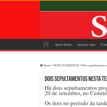
Quem Somos
Anuncie Aqui
Cont
Home
/
SEPULTAMENTOS
/
Dois sepultamentos 
Dois sepultamentos nesta ter
Há dois sepultamentos prog
20 de setembro, no Cemité
Os dois no período da tard