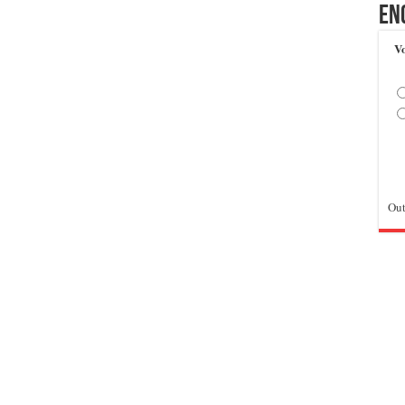
En
Vo
Out