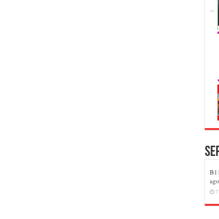
Se
B11
ago
7