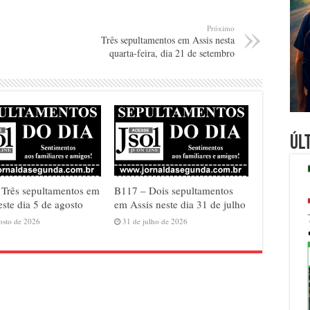
Próximo
Três sepultamentos em Assis nesta
quarta-feira, dia 21 de setembro
Úl
Três sepultamentos em
B117 – Dois sepultamentos
este dia 5 de agosto
em Assis neste dia 31 de julho
osto de 2026
31 de julho de 2026