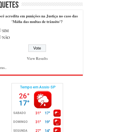
quetes
cê acredita em punições na Justiça no caso das
'Máfia das multas de trânsito'?
SIM
NÃO
View Results
ras..