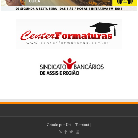
Criado por
Urias Turbiani
|