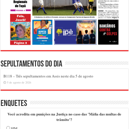
Sepultamentos do dia
B118 – Três sepultamentos em Assis neste dia 5 de agosto
5 de agosto de 2026
Enquetes
Você acredita em punições na Justiça no caso das 'Máfia das multas de
trânsito'?
SIM