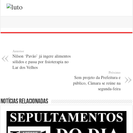
Anterior
Nilson ‘Pavão’ já ingere alimentos
sólidos e passa por fisioterapia no
Lar dos Velhos
Próximo
Sem projeto da Prefeitura e
público, Câmara se reúne na
segunda-feira
Notícias relacionadas