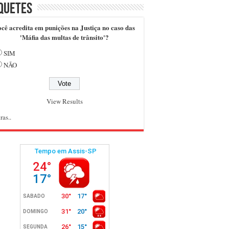
quetes
cê acredita em punições na Justiça no caso das
'Máfia das multas de trânsito'?
SIM
NÃO
View Results
ras..