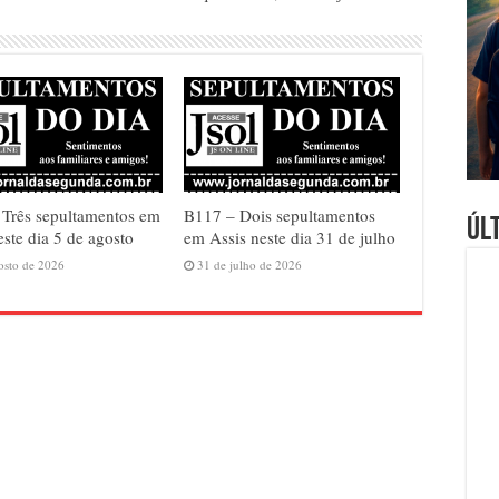
Três sepultamentos em
B117 – Dois sepultamentos
Úl
este dia 5 de agosto
em Assis neste dia 31 de julho
osto de 2026
31 de julho de 2026