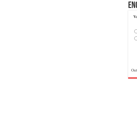
En
Vo
Out