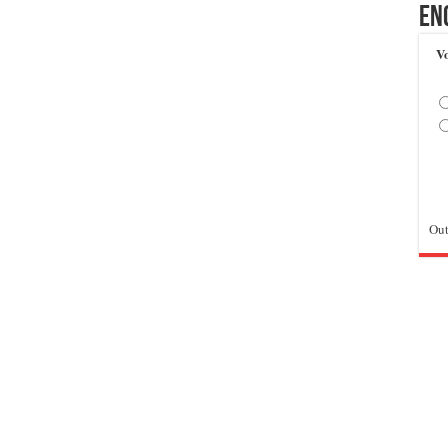
En
Vo
Out