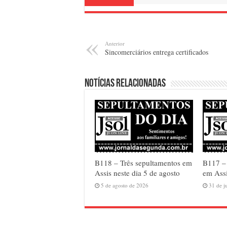
Anterior
Sincomerciários entrega certificados
Notícias relacionadas
B118 – Três sepultamentos em
B117 –
Assis neste dia 5 de agosto
em Assi
5 de agosto de 2026
31 de j