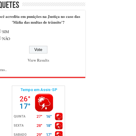
quetes
cê acredita em punições na Justiça no caso das
'Máfia das multas de trânsito'?
SIM
NÃO
View Results
ras..