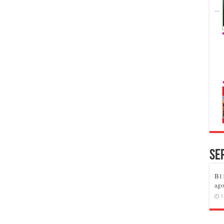
Se
B11
ago
5