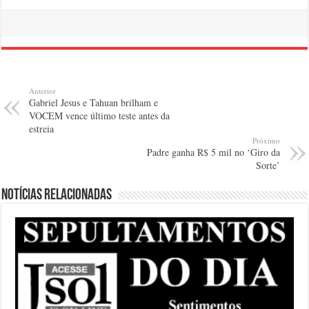
Anterior
Gabriel Jesus e Tahuan brilham e
VOCEM vence último teste antes da
estreia
Próximo
Padre ganha R$ 5 mil no ‘Giro da
Sorte’
Notícias relacionadas