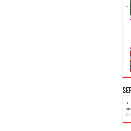
Se
B11
ago
5