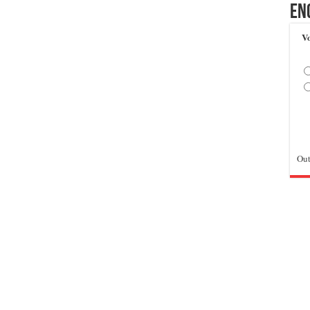
En
Vo
Out