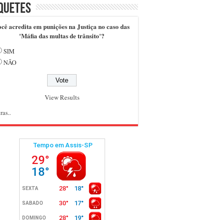
quetes
cê acredita em punições na Justiça no caso das
'Máfia das multas de trânsito'?
SIM
NÃO
View Results
ras..