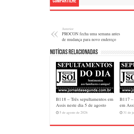
Compartilhe
Anterior
PROCON fecha uma semana antes
de mudança para novo endereço
Notícias relacionadas
B118 – Três sepultamentos em
B117 –
Assis neste dia 5 de agosto
em Assi
5 de agosto de 2026
31 de j