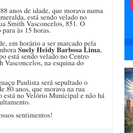
e 88 anos de idade, que morava numa
eralda, está sendo velado no
rua Smith Vasconcelos, 851. O
 para às 15 horas.
e, em horário a ser marcado pela
Suely Heidy Barbosa Lima
senhora
,
po está sendo velado no Centro
th Vasconcelos, na esquina do
uaçu Paulista será sepultado o
 de 80 anos, que morava na rua
 está no Velório Municipal e não há
pultamento.
ossos sentimentos!