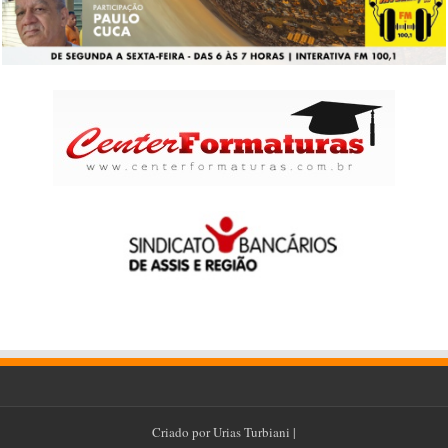
Criado por
Urias Turbiani
|