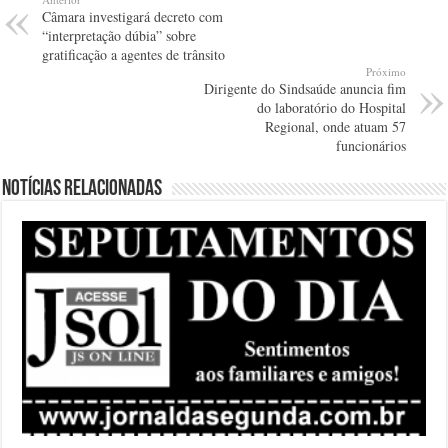
Câmara investigará decreto com
“interpretação dúbia” sobre
gratificação a agentes de trânsito
Próximo
Dirigente do Sindsaúde anuncia fim
do laboratório do Hospital
Regional, onde atuam 57
funcionários
Notícias relacionadas