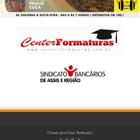
Criado por
Urias Turbiani
|