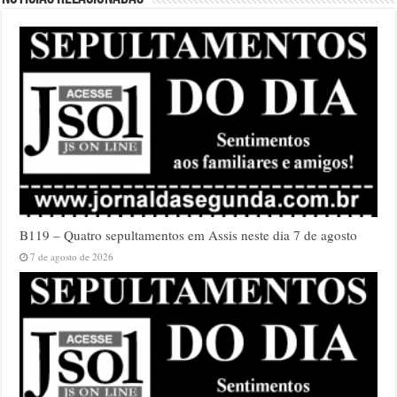
B119 – Quatro sepultamentos em Assis neste dia 7 de agosto
7 de agosto de 2026