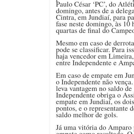
Paulo César ‘PC’, do Atlét
domingo, antes de a delega
Cintra, em Jundiaí, para pa
fase neste domingo, às 10 
quartas de final do Campe
Mesmo em caso de derrota p
pode se classificar. Para i
haja vencedor em Limeira,
entre Independente e Amp
Em caso de empate em Jund
o Independente não vença. 
leva vantagem no saldo de 
Independente obriga o Assi
empate em Jundiaí, os dois
pontos, e o representante 
saldo melhor de gols.
Já uma vitória do Amparo 
empate como resultado. O 