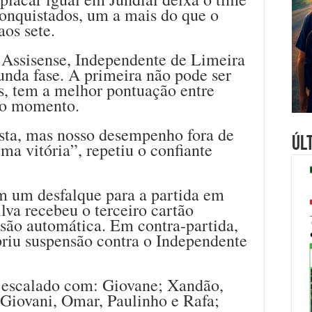
conquistados, um a mais do que o
aos sete.
 Assisense, Independente de Limeira
nda fase. A primeira não pode ser
ás, tem a melhor pontuação entre
 do momento.
ista, mas nosso desempenho fora de
Úl
a vitória”, repetiu o confiante
em um desfalque para a partida em
ilva recebeu o terceiro cartão
são automática. Em contra-partida,
riu suspensão contra o Independente
í escalado com: Giovane; Xandão,
Giovani, Omar, Paulinho e Rafa;