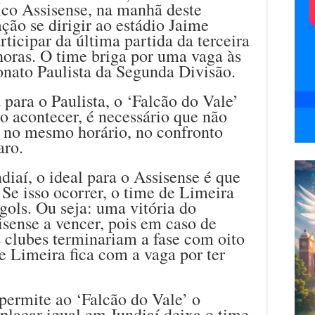
ico Assisense, na manhã deste
ção se dirigir ao estádio Jaime
rticipar da última partida da terceira
horas. O time briga por uma vaga às
onato Paulista da Segunda Divisão.
ara o Paulista, o ‘Falcão do Vale’
sso acontecer, é necessário que não
 no mesmo horário, no confronto
aro.
iaí, o ideal para o Assisense é que
Se isso ocorrer, o time de Limeira
gols. Ou seja: uma vitória do
sense a vencer, pois em caso de
 clubes terminariam a fase com oito
de Limeira fica com a vaga por ter
permite ao ‘Falcão do Vale’ o
placar igual em Jundiaí deixa o time