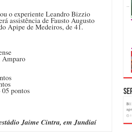
lou o experiente Leandro Bizzio
erá assistência de Fausto Augusto
ldo Apipe de Medeiros, de 41.
sense
x Amparo
ontos
ntos
 05 pontos
Se
B11
ago
5
 estádio Jaime Cintra, em Jundiaí