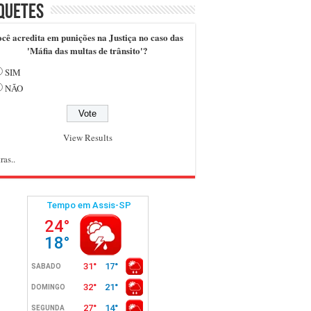
quetes
cê acredita em punições na Justiça no caso das
'Máfia das multas de trânsito'?
SIM
NÃO
View Results
ras..