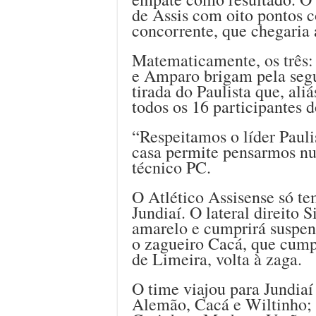
de Assis com oito pontos 
concorrente, que chegaria 
Matematicamente, os três:
e Amparo brigam pela segu
tirada do Paulista que, ali
todos os 16 participantes
“Respeitamos o líder Paul
casa permite pensarmos num
técnico PC.
O Atlético Assisense só t
Jundiaí. O lateral direito S
amarelo e cumprirá suspen
o zagueiro Cacá, que cump
de Limeira, volta à zaga.
O time viajou para Jundia
Alemão, Cacá e Wiltinho; 