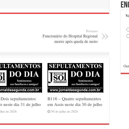
En
Vo
Próximo
Funcionário do Hospital Regional
morre após queda de moto
Out
 Dois sepultamentos
B116 – Quatro sepultamentos
s neste dia 31 de julho
em Assis neste dia 30 de julho
ulho de 2026
30 de julho de 2026