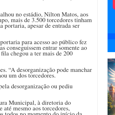
alhou no estádio, Nilton Matos, aos
po, mais de 3.500 torcedores tinham
a portaria, apesar de entrada ser
portaria para acesso ao público fez
as conseguissem entrar somente ao
 fila chegou a ter mais de 200
ões. “A desorganização pode manchar
mou um dos torcedores.
pela desorganização ou pediu
ura Municipal, à diretoria do
e até mesmo aos torcedores,
s todos no momento do início da