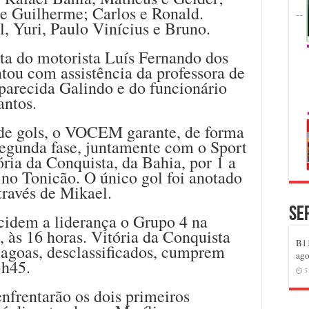
e Guilherme; Carlos e Ronald.
, Yuri, Paulo Vinícius e Bruno.
ta do motorista Luís Fernando dos
tou com assistência da professora de
parecida Galindo e do funcionário
antos.
 de gols, o VOCEM garante, de forma
segunda fase, juntamente com o Sport
ória da Conquista, da Bahia, por 1 a
no Tonicão. O único gol foi anotado
través de Mikael.
Se
idem a liderança o Grupo 4 na
, às 16 horas. Vitória da Conquista
B11
lagoas, desclassificados, cumprem
ago
3h45.
5
enfrentarão os dois primeiros