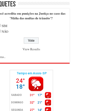
quetes
cê acredita em punições na Justiça no caso das
'Máfia das multas de trânsito'?
SIM
NÃO
View Results
ras..