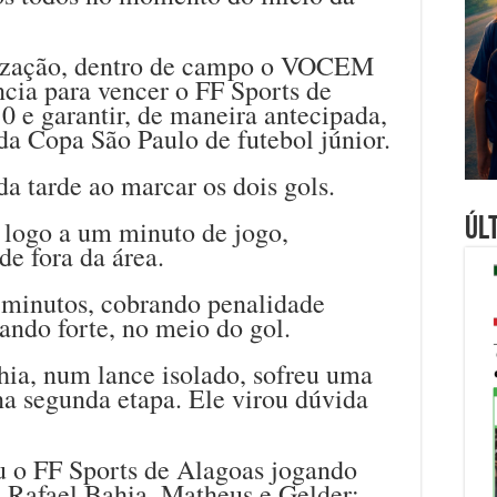
ização, dentro de campo o VOCEM
cia para vencer o FF Sports de
 0 e garantir, de maneira antecipada,
da Copa São Paulo de futebol júnior.
da tarde ao marcar os dois gols.
Úl
 logo a um minuto de jogo,
e fora da área.
 minutos, cobrando penalidade
ando forte, no meio do gol.
ia, num lance isolado, sofreu uma
na segunda etapa. Ele virou dúvida
o FF Sports de Alagoas jogando
 Rafael Bahia, Matheus e Gelder;