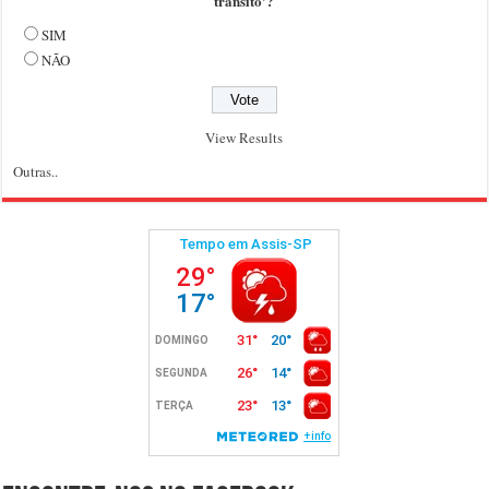
trânsito'?
SIM
NÃO
View Results
Outras..