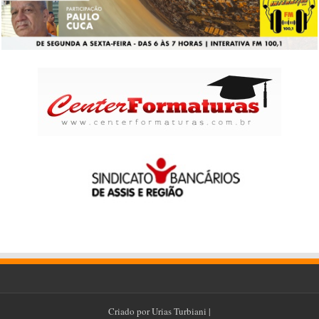
Criado por
Urias Turbiani
|