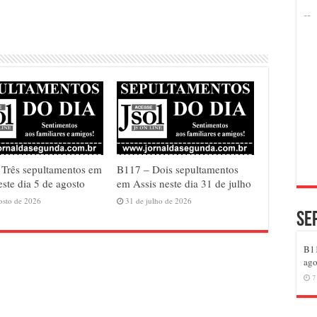
Três sepultamentos em
B117 – Dois sepultamentos
este dia 5 de agosto
em Assis neste dia 31 de julho
osto de 2026
31 de julho de 2026
Se
B11
ago
7