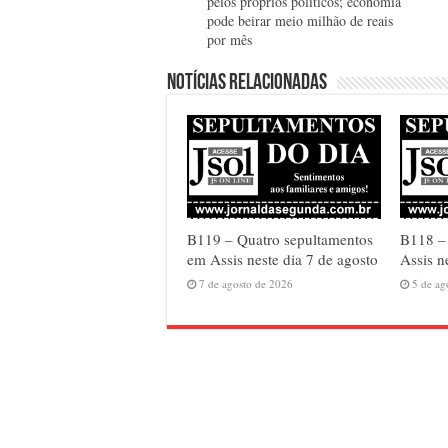
pelos próprios políticos; economia
pode beirar meio milhão de reais
por mês
Notícias relacionadas
B119 – Quatro sepultamentos
B118 – 
em Assis neste dia 7 de agosto
Assis n
7 de agosto de 2026
5 de ag