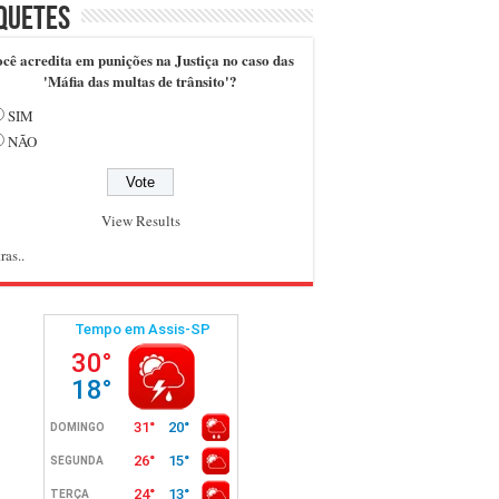
quetes
cê acredita em punições na Justiça no caso das
'Máfia das multas de trânsito'?
SIM
NÃO
View Results
ras..