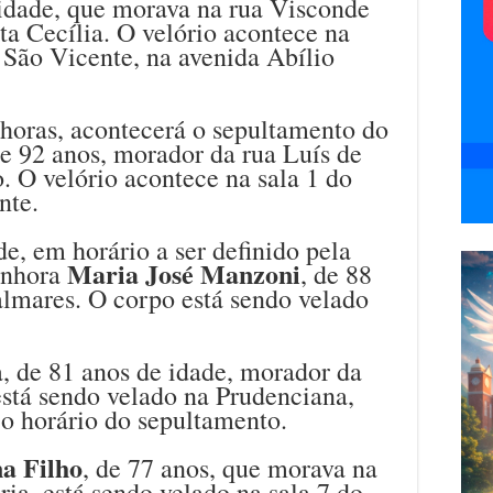
 idade, que morava na rua Visconde
ta Cecília. O velório acontece na
 São Vicente, na avenida Abílio
 horas, acontecerá o sepultamento do
de 92 anos, morador da rua Luís de
o. O velório acontece na sala 1 do
nte.
, em horário a ser definido pela
Maria José Manzoni
senhora
, de 88
almares. O corpo está sendo velado
, de 81 anos de idade, morador da
está sendo velado na Prudenciana,
 o horário do sepultamento.
a Filho
, de 77 anos, que morava na
ria, está sendo velado na sala 7 do