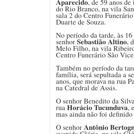
Aparecido
, de 59 anos de
do Rio Branco, na vila San
sala 2 do Centro Funerário
Duarte de Souza.
No período da tarde, às 16
Sebastião Altino
senhor
, 
Melo Filho, na vila Ribeir
Centro Funerário São Vice
Também no período da tarde
família, será sepultada a 
anos, que morava na rua P
na Catedral de Assis.
O senhor Benedito da Silva
Horácio Tucunduva
rua
, 
mas ainda não foi definido
Antônio Bertogn
O senhor
avenida Glória, na vila Gló