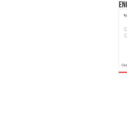
En
Vo
Out