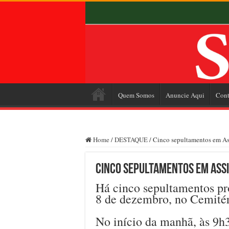
Quem Somos
Anuncie Aqui
Cont
Home
/
DESTAQUE
/
Cinco sepultamentos em Ass
Cinco sepultamentos em Assi
Há cinco sepultamentos pro
8 de dezembro, no Cemitér
No início da manhã, às 9h