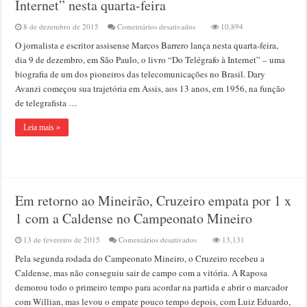
Internet” nesta quarta-feira
em
8 de dezembro de 2015
Comentários desativados
10,894
Escritor
O jornalista e escritor assisense Marcos Barrero lança nesta quarta-feira,
assisense
lança
dia 9 de dezembro, em São Paulo, o livro “Do Telégrafo à Internet” – uma
o
biografia de um dos pioneiros das telecomunicações no Brasil. Dary
livro
Avanzi começou sua trajetória em Assis, aos 13 anos, em 1956, na função
“Do
Telégrafo
de telegrafista …
à
Internet”
Leia mais »
nesta
quarta-
feira
Em retorno ao Mineirão, Cruzeiro empata por 1 x
1 com a Caldense no Campeonato Mineiro
em
13 de fevereiro de 2015
Comentários desativados
13,131
Em
Pela segunda rodada do Campeonato Mineiro, o Cruzeiro recebeu a
retorno
ao
Caldense, mas não conseguiu sair de campo com a vitória. A Raposa
Mineirão,
demorou todo o primeiro tempo para acordar na partida e abrir o marcador
Cruzeiro
com Willian, mas levou o empate pouco tempo depois, com Luiz Eduardo,
empata