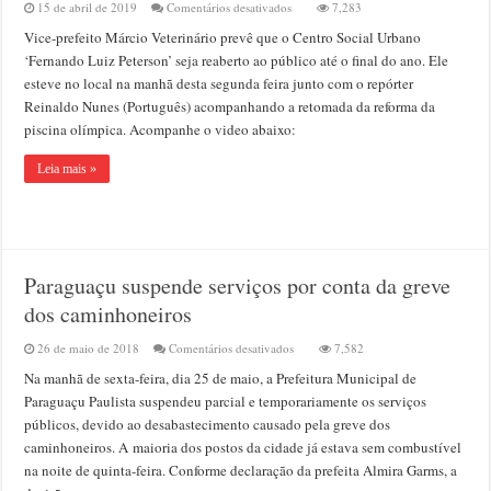
em
15 de abril de 2019
Comentários desativados
7,283
Vídeo:
Vice-prefeito Márcio Veterinário prevê que o Centro Social Urbano
Centro
Social
‘Fernando Luiz Peterson’ seja reaberto ao público até o final do ano. Ele
Urbano
esteve no local na manhã desta segunda feira junto com o repórter
pode
Reinaldo Nunes (Português) acompanhando a retomada da reforma da
ser
reaberto
piscina olímpica. Acompanhe o video abaixo:
até
o
Leia mais »
final
do
ano.
Paraguaçu suspende serviços por conta da greve
dos caminhoneiros
em
26 de maio de 2018
Comentários desativados
7,582
Paraguaçu
Na manhã de sexta-feira, dia 25 de maio, a Prefeitura Municipal de
suspende
serviços
Paraguaçu Paulista suspendeu parcial e temporariamente os serviços
por
públicos, devido ao desabastecimento causado pela greve dos
conta
caminhoneiros. A maioria dos postos da cidade já estava sem combustível
da
greve
na noite de quinta-feira. Conforme declaração da prefeita Almira Garms, a
dos