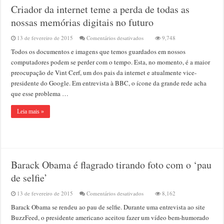
Criador da internet teme a perda de todas as
nossas memórias digitais no futuro
em
13 de fevereiro de 2015
Comentários desativados
9,748
Criador
Todos os documentos e imagens que temos guardados em nossos
da
internet
computadores podem se perder com o tempo. Esta, no momento, é a maior
teme
preocupação de Vint Cerf, um dos pais da internet e atualmente vice-
a
presidente do Google. Em entrevista à BBC, o ícone da grande rede acha
perda
de
que esse problema …
todas
as
Leia mais »
nossas
memórias
digitais
no
futuro
Barack Obama é flagrado tirando foto com o ‘pau
de selfie’
em
13 de fevereiro de 2015
Comentários desativados
8,162
Barack
Barack Obama se rendeu ao pau de selfie. Durante uma entrevista ao site
Obama
é
BuzzFeed, o presidente americano aceitou fazer um vídeo bem-humorado
flagrado