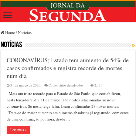
Home
/
Notícias
Notícias
CORONAVÍRUS; Estado tem aumento de 54% de
casos confirmados e registra recorde de mortes
num dia
em
31 de março de 2020
Comentários desativados
2,115
CORONAVÍRUS;
Mais um triste recorde para o Estado de São Paulo, que contabilizou,
Estado
tem
nesta terça-feira, dia 31 de março, 136 óbitos relacionadas ao novo
aumento
coronavírus. Só nesta terça-feira, foram confirmadas 23 novas mortes.
de
“Trata-se do maior aumento em números absolutos já registrado, com cerca
54%
de
de uma confirmação por hora, desde …
casos
confirmados
Leia mais »
e
registra