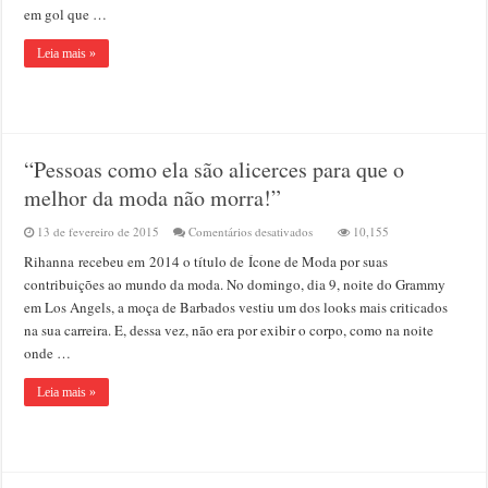
por
em gol que …
1
x
Leia mais »
1
com
a
Caldense
no
Campeonato
Mineiro
“Pessoas como ela são alicerces para que o
melhor da moda não morra!”
em
13 de fevereiro de 2015
Comentários desativados
10,155
“Pessoas
Rihanna recebeu em 2014 o título de Ícone de Moda por suas
como
ela
contribuições ao mundo da moda. No domingo, dia 9, noite do Grammy
são
em Los Angels, a moça de Barbados vestiu um dos looks mais criticados
alicerces
na sua carreira. E, dessa vez, não era por exibir o corpo, como na noite
para
que
onde …
o
melhor
Leia mais »
da
moda
não
morra!”