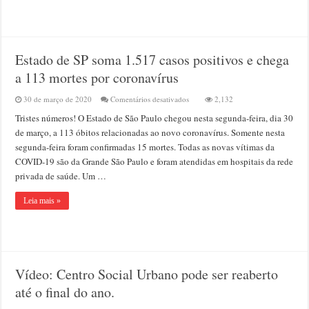
recorde
de
mortes
num
dia
Estado de SP soma 1.517 casos positivos e chega
a 113 mortes por coronavírus
em
30 de março de 2020
Comentários desativados
2,132
Estado
Tristes números! O Estado de São Paulo chegou nesta segunda-feira, dia 30
de
SP
de março, a 113 óbitos relacionadas ao novo coronavírus. Somente nesta
soma
segunda-feira foram confirmadas 15 mortes. Todas as novas vítimas da
1.517
COVID-19 são da Grande São Paulo e foram atendidas em hospitais da rede
casos
positivos
privada de saúde. Um …
e
chega
Leia mais »
a
113
mortes
por
coronavírus
Vídeo: Centro Social Urbano pode ser reaberto
até o final do ano.