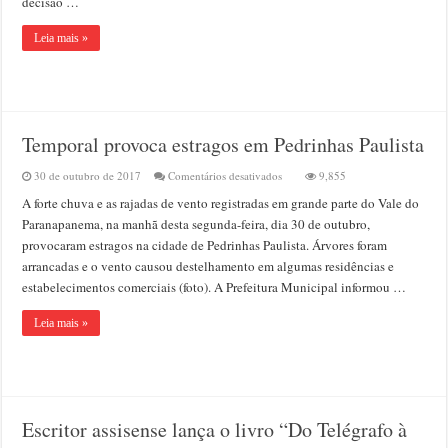
decisão …
caminhoneiros
Leia mais »
Temporal provoca estragos em Pedrinhas Paulista
em
30 de outubro de 2017
Comentários desativados
9,855
Temporal
A forte chuva e as rajadas de vento registradas em grande parte do Vale do
provoca
estragos
Paranapanema, na manhã desta segunda-feira, dia 30 de outubro,
em
provocaram estragos na cidade de Pedrinhas Paulista. Árvores foram
Pedrinhas
arrancadas e o vento causou destelhamento em algumas residências e
Paulista
estabelecimentos comerciais (foto). A Prefeitura Municipal informou …
Leia mais »
Escritor assisense lança o livro “Do Telégrafo à