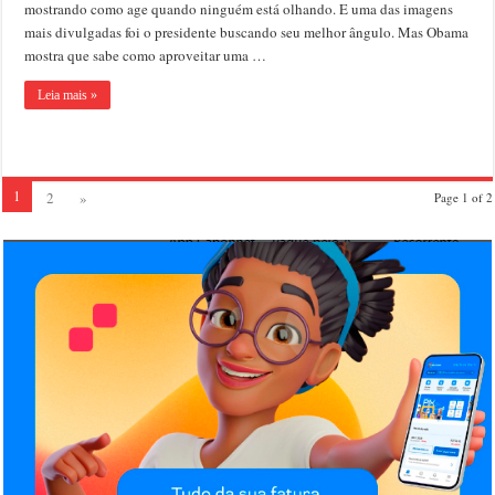
mostrando como age quando ninguém está olhando. E uma das imagens
tirando
mais divulgadas foi o presidente buscando seu melhor ângulo. Mas Obama
foto
com
mostra que sabe como aproveitar uma …
o
‘pau
Leia mais »
de
selfie’
1
2
»
Page 1 of 2