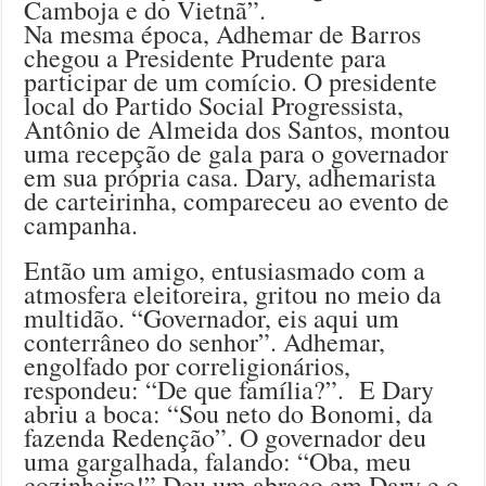
Camboja e do Vietnã”.
Na mesma época, Adhemar de Barros
chegou a Presidente Prudente para
participar de um comício. O presidente
local do Partido Social Progressista,
Antônio de Almeida dos Santos, montou
uma recepção de gala para o governador
em sua própria casa. Dary, adhemarista
de carteirinha, compareceu ao evento de
campanha.
Então um amigo, entusiasmado com a
atmosfera eleitoreira, gritou no meio da
multidão. “Governador, eis aqui um
conterrâneo do senhor”. Adhemar,
engolfado por correligionários,
respondeu: “De que família?”. E Dary
abriu a boca: “Sou neto do Bonomi, da
fazenda Redenção”. O governador deu
uma gargalhada, falando: “Oba, meu
cozinheiro!” Deu um abraço em Dary e o