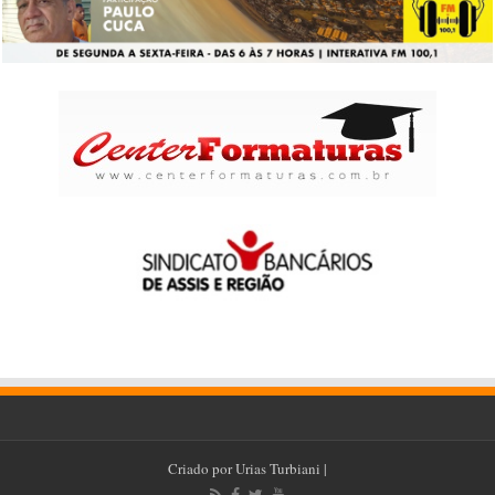
Criado por
Urias Turbiani
|