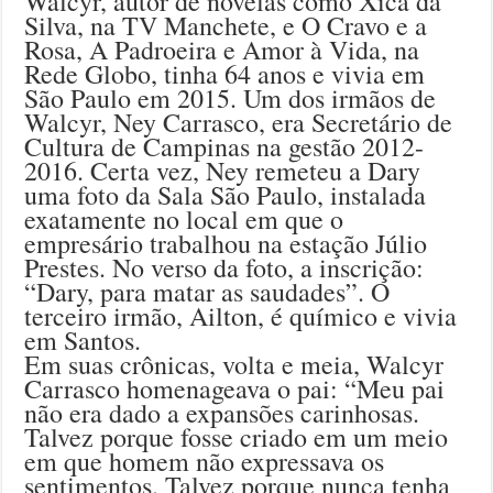
Walcyr, autor de novelas como Xica da
Silva, na TV Manchete, e O Cravo e a
Rosa, A Padroeira e Amor à Vida, na
Rede Globo, tinha 64 anos e vivia em
São Paulo em 2015. Um dos irmãos de
Walcyr, Ney Carrasco, era Secretário de
Cultura de Campinas na gestão 2012-
2016. Certa vez, Ney remeteu a Dary
uma foto da Sala São Paulo, instalada
exatamente no local em que o
empresário trabalhou na estação Júlio
Prestes. No verso da foto, a inscrição:
“Dary, para matar as saudades”. O
terceiro irmão, Ailton, é químico e vivia
em Santos.
Em suas crônicas, volta e meia, Walcyr
Carrasco homenageava o pai: “Meu pai
não era dado a expansões carinhosas.
Talvez porque fosse criado em um meio
em que homem não expressava os
sentimentos. Talvez porque nunca tenha