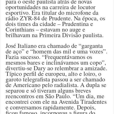
para o oeste paulista atrás de novas
oportunidades na carreira de locutor
esportivo. Era titular do microfone da
rádio ZYR-84 de Prudente. Na época, os
dois times da cidade – Prudentina e
Corinthians – estavam no auge e
brilhavam na Primeira Divisão paulista.
José Italiano era chamado de “garganta
de aço” e “homem das mil e uma vozes”.
Fazia sucesso. “Frequentávamos os
mesmos bares e inclinávamos um copo”,
divertiu-se Dary ao relembrar a amizade.
Típico perfil de europeu, alto e loiro, o
garoto telegrafista passou a ser chamado
de Americano pelo radialista. A dupla se
separou e só tiveram alguns breves
reencontros em São Paulo. “Um dia, me
encontrei com ele na Avenida Tiradentes
e conversamos rapidamente. Depois,
ficou famoso, incorporou a figura do