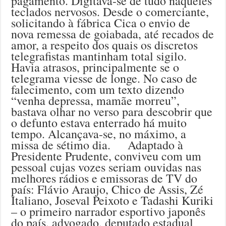
pagamento. Digitava-se de tudo naqueles
teclados nervosos. Desde o comerciante,
solicitando à fábrica Cica o envio de
nova remessa de goiabada, até recados de
amor, a respeito dos quais os discretos
telegrafistas mantinham total sigilo.
Havia atrasos, principalmente se o
telegrama viesse de longe. No caso de
falecimento, com um texto dizendo
“venha depressa, mamãe morreu”,
bastava olhar no verso para descobrir que
o defunto estava enterrado há muito
tempo. Alcançava-se, no máximo, a
missa de sétimo dia. Adaptado à
Presidente Prudente, conviveu com um
pessoal cujas vozes seriam ouvidas nas
melhores rádios e emissoras de TV do
país: Flávio Araujo, Chico de Assis, Zé
Italiano, Joseval Peixoto e Tadashi Kuriki
– o primeiro narrador esportivo japonês
do país, advogado, deputado estadual