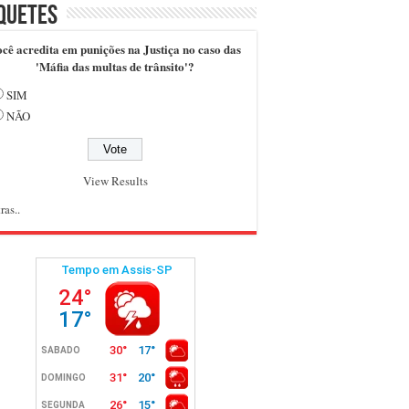
quetes
cê acredita em punições na Justiça no caso das
'Máfia das multas de trânsito'?
SIM
NÃO
View Results
ras..