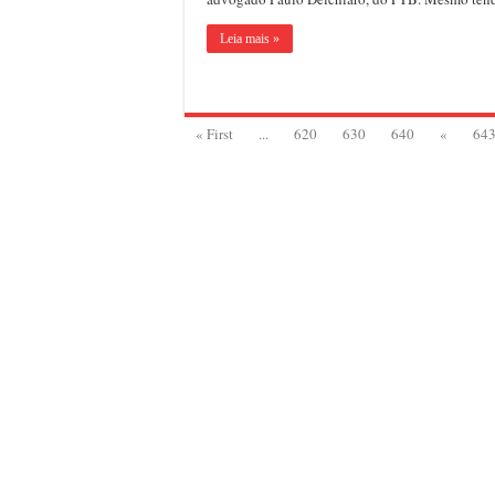
par
ser
can
Leia mais »
a
vic
de
Pau
Del
« First
...
620
630
640
«
64