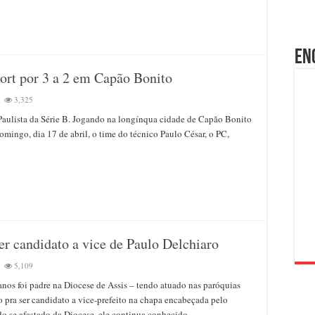
drina
ultado
is
En
rt por 3 a 2 em Capão Bonito
3,325
ulista da Série B. Jogando na longínqua cidade de Capão Bonito
ada,
CEM
omingo, dia 17 de abril, o time do técnico Paulo César, o PC,
ce
sport
ão
ito
ser candidato a vice de Paulo Delchiaro
5,109
dre’
anos foi padre na Diocese de Assis – tendo atuado nas paróquias
zelli
o pra ser candidato a vice-prefeito na chapa encabeçada pelo
ado
 se afastado da Diocese, ele continua conhecido …