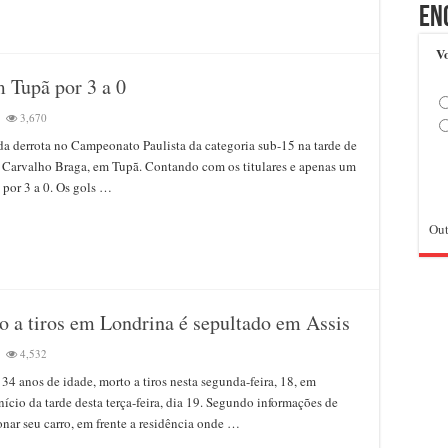
En
Vo
ã
 Tupã por 3 a 0
3,670
isense
a derrota no Campeonato Paulista da categoria sub-15 na tarde de
-
 Carvalho Braga, em Tupã. Contando com os titulares e apenas um
 por 3 a 0. Os gols …
rotado
ã
Out
o a tiros em Londrina é sepultado em Assis
4,532
nte
34 anos de idade, morto a tiros nesta segunda-feira, 18, em
itenciário
assinado
nício da tarde desta terça-feira, dia 19. Segundo informações de
nar seu carro, em frente a residência onde …
s