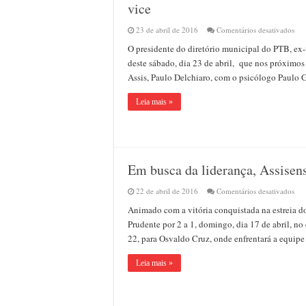
vice
em
23 de abril de 2016
Comentários desativados
Del
O presidente do diretório municipal do PTB, ex
e
Gua
deste sábado, dia 23 de abril, que nos próximo
de
Assis, Paulo Delchiaro, com o psicólogo Paulo 
se
reu
par
Leia mais »
disc
can
a
pref
e
vic
Em busca da liderança, Assisen
em
22 de abril de 2016
Comentários desativados
Em
Animado com a vitória conquistada na estreia d
bus
da
Prudente por 2 a 1, domingo, dia 17 de abril, no 
lide
22, para Osvaldo Cruz, onde enfrentará a equipe
Ass
jog
hoj
Leia mais »
à
noi
em
Osv