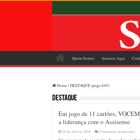
Quem Somos
Anuncie Aqui
Cont
Home
/
DESTAQUE (page 645)
DESTAQUE
Em jogo de 11 cartões, VOCEM 
a liderança com o Assisense
em
24 de abril de 2016
Comentários desativados
Em
Um jogo marcado por muitas discussões, confusõ