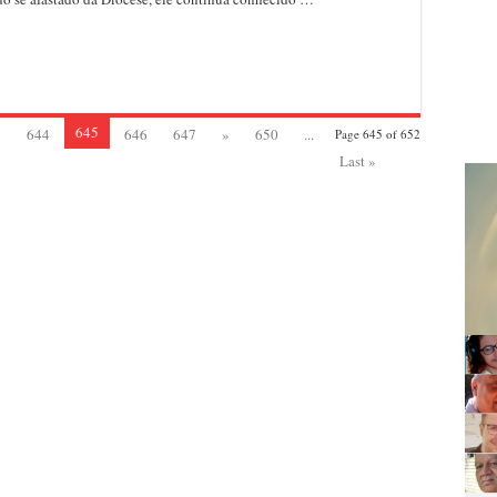
a
didato
e
lo
chiaro
645
3
644
646
647
»
650
...
Page 645 of 652
Last »