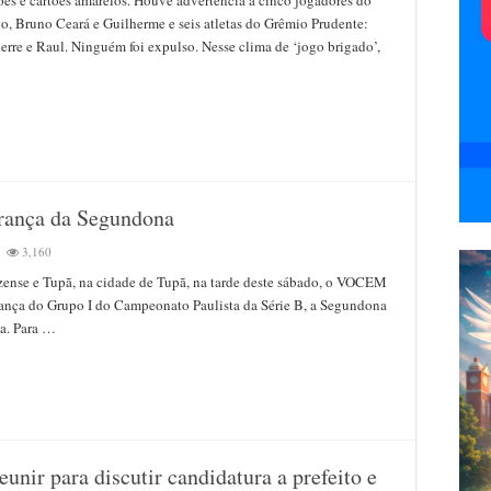
o
, Bruno Ceará e Guilherme e seis atletas do Grêmio Prudente:
rre e Raul. Ninguém foi expulso. Nesse clima de ‘jogo brigado’,
ões,
CEM
ce
mio
dente
icão
ide
rança da Segundona
erança
m
3,160
isense
zense e Tupã, na cidade de Tupã, na tarde deste sábado, o VOCEM
cer,
CEM
rança do Grupo I do Campeonato Paulista da Série B, a Segundona
ume
da. Para …
erança
undona
unir para discutir candidatura a prefeito e