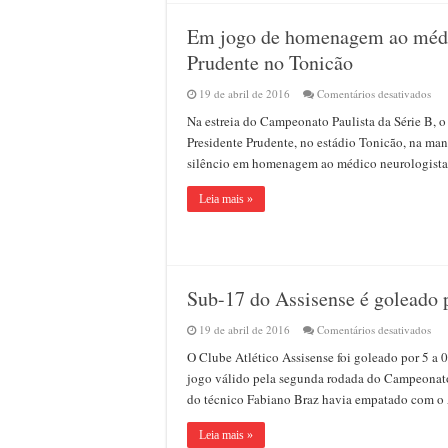
Cru
Em jogo de homenagem ao médic
Prudente no Tonicão
em
19 de abril de 2016
Comentários desativados
Em
Na estreia do Campeonato Paulista da Série B, o
jog
de
Presidente Prudente, no estádio Tonicão, na man
ho
silêncio em homenagem ao médico neurologista 
ao
méd
Dr.
Leia mais »
Zan
Ass
ven
o
Pres
Pru
Sub-17 do Assisense é goleado 
no
Ton
em
19 de abril de 2016
Comentários desativados
Sub
O Clube Atlético Assisense foi goleado por 5 a 0
17
do
jogo válido pela segunda rodada do Campeonato 
Ass
do técnico Fabiano Braz havia empatado com o
é
gol
por
Leia mais »