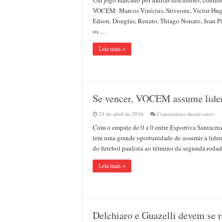
jog
de
VOCEM: Marcos Vinícius, Stiveone, Victor Hugo
11
Edson, Douglas, Renato, Thiago Nonato, Jean Pie
cart
os …
VO
ven
Grê
Leia mais »
Pru
no
Ton
e
div
a
Se vencer, VOCEM assume lide
lid
co
o
em
24 de abril de 2016
Comentários desativados
Ass
Se
Com o empate de 0 a 0 entre Esportiva Santacru
ven
VO
tem uma grande oportunidade de assumir a lide
ass
do futebol paulista ao término da segunda roda
lid
da
Seg
Leia mais »
Delchiaro e Guazelli devem se re