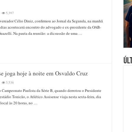
5,397
chiaro
-vereador Célio Diniz, confirmou ao Jornal da Segunda, na manhã
zelli
s dias acontecerá encontro do advogado e ex-presidente da OAB-
vem
Guazelli. Na pauta da reunião: a dicsussão de uma …
nir
a
utir
didatura
Úl
eito
e
se joga hoje à noite em Osvaldo Cruz
3,536
o Campeonato Paulista da Série B, quando derrotou o Presidente
ca
estádio Tonicão, o Atlético Assisense viaja nesta sexta-feira, dia
rança,
 local às 20 horas, no …
isense
a
e
te
aldo