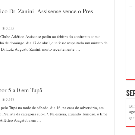
z
o Dr. Zanini, Assisense vence o Pres.
3,355
 Clube Atlético Assisense pediu ao árbitro do confronto com o
o
hã de domingo, dia 17 de abril, que fosse respeitado um minuto de
menagem
Dr. Luiz Augusto Zanini, morto recentemente. …
ico
ini,
isense
ce
.
dente
por 5 a 0 em Tupã
Se
icão
3,348
-
B11
 pelo Tupã na tarde de sábado, dia 16, na casa do adversário, em
ago
Paulista da categoria sub-17. Na estreia, atuando Tonicão, o time
isense
7
 Atlético Araçatuba em …
eado