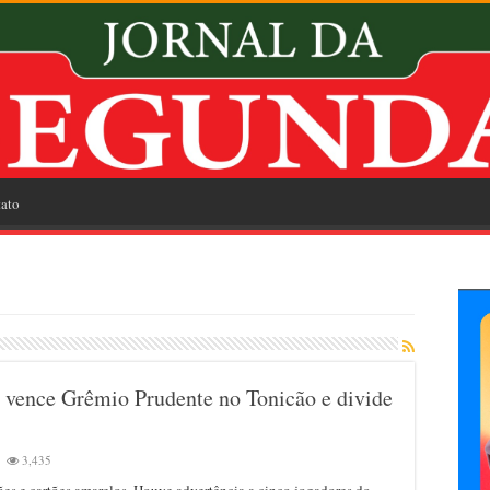
ato
vence Grêmio Prudente no Tonicão e divide
3,435
es e cartões amarelos. Houve advertência a cinco jogadores do