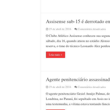
5
a
0
em
Tup
Assisense sub-15 é derrotado em
em
19 de abril de 2016
Comentários desativados
Ass
O Clube Atlético Assisense conheceu sua segund
sub
15
sábado, dia 16, quando atuou no estádio Alonso
é
reserva, o time do técnico Leonardo Alez perdeu
der
em
Tup
Leia mais »
por
3
a
0
Agente penitenciário assassinad
em
19 de abril de 2016
Comentários desativados
Age
O agente penitenciário Gesiel Araújo Palmas, de 
pen
ass
Londrina, no Paraná, foi sepultado em Assis no i
a
uma testemunha, a vítima estava tentando funcio
tiro
em