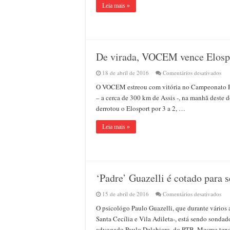
Lon
Leia mais »
é
sep
em
Ass
De virada, VOCEM vence Elospo
em
18 de abril de 2016
Comentários desativados
De
O VOCEM estreou com vitória no Campeonato Pa
vir
VO
– a cerca de 300 km de Assis -, na manhã deste d
ven
derrotou o Elosport por 3 a 2, …
Elo
por
3
Leia mais »
a
2
em
Cap
Bon
‘Padre’ Guazelli é cotado para 
em
15 de abril de 2016
Comentários desativados
‘Pa
O psicológo Paulo Guazelli, que durante vários 
Gua
é
Santa Cecília e Vila Adileta-, está sendo sondad
cot
advogado Paulo Delchiaro, do PTB. Mesmo tendo