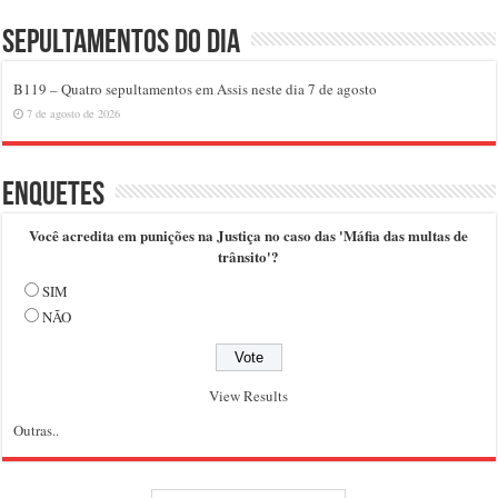
Sepultamentos do dia
B119 – Quatro sepultamentos em Assis neste dia 7 de agosto
7 de agosto de 2026
Enquetes
Você acredita em punições na Justiça no caso das 'Máfia das multas de
trânsito'?
SIM
NÃO
View Results
Outras..