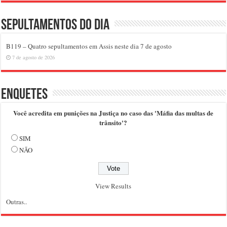
Sepultamentos do dia
B119 – Quatro sepultamentos em Assis neste dia 7 de agosto
7 de agosto de 2026
Enquetes
Você acredita em punições na Justiça no caso das 'Máfia das multas de
trânsito'?
SIM
NÃO
View Results
Outras..