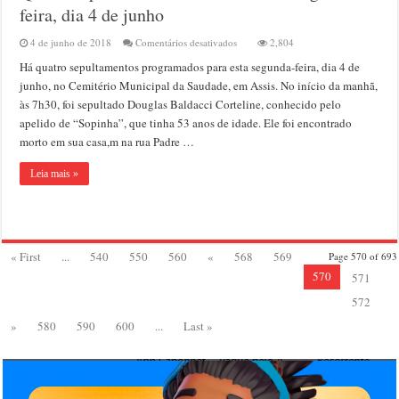
feira, dia 4 de junho
em
4 de junho de 2018
Comentários desativados
2,804
Quatro
Há quatro sepultamentos programados para esta segunda-feira, dia 4 de
sepultamentos
em
junho, no Cemitério Municipal da Saudade, em Assis. No início da manhã,
Assis
às 7h30, foi sepultado Douglas Baldacci Corteline, conhecido pelo
nesta
apelido de “Sopinha”, que tinha 53 anos de idade. Ele foi encontrado
segunda-
feira,
morto em sua casa,m na rua Padre …
dia
4
Leia mais »
de
junho
« First
...
540
550
560
«
568
569
Page 570 of 693
570
571
572
»
580
590
600
...
Last »