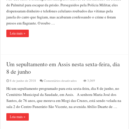
assaltantes
de Palmital para escapar da prisão. Perseguidos pela Polícia Militar, eles
dispensam
dispensaram dinheiro e telefones celulares roubados das vítimas pela
dinheiro
janela do carro que fugiam, mas acabaram confessando o crime e foram
roubado
pela
presos em flagrante. O roubo …
janela
do
Leia mais »
carro,
mas
acabam
presos
Um sepultamento em Assis nesta sexta-feira, dia
8 de junho
em
8 de junho de 2018
Comentários desativados
3,069
Um
Há um sepultamento programado para esta sexta-feira, dia 8 de junho, no
sepultamento
em
Cemitério Municipal da Saudade, em Assis. A senhora Maria José dos
Assis
Santos, de 76 anos, que morava em Mogi das Cruzes, está sendo velada na
nesta
sala 2 do Centro Funerário São Vicente, na avenida Abílio Duarte de …
sexta-
feira,
dia
Leia mais »
8
de
junho