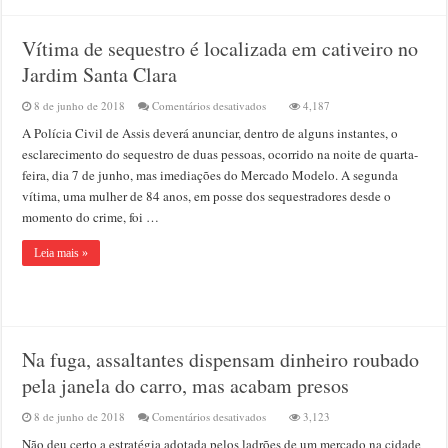
Vítima de sequestro é localizada em cativeiro no
Jardim Santa Clara
em
8 de junho de 2018
Comentários desativados
4,187
Vítima
A Polícia Civil de Assis deverá anunciar, dentro de alguns instantes, o
de
sequestro
esclarecimento do sequestro de duas pessoas, ocorrido na noite de quarta-
é
feira, dia 7 de junho, mas imediações do Mercado Modelo. A segunda
localizada
vítima, uma mulher de 84 anos, em posse dos sequestradores desde o
em
cativeiro
momento do crime, foi …
no
Jardim
Leia mais »
Santa
Clara
Na fuga, assaltantes dispensam dinheiro roubado
pela janela do carro, mas acabam presos
em
8 de junho de 2018
Comentários desativados
3,123
Na
Não deu certo a estratégia adotada pelos ladrões de um mercado na cidade
fuga,