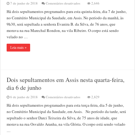
em
7 de junho de 2018
Comentários desativados
2,646
Dois
Há dois sepultamentos programados para esta quinta-feira, dia 7 de junho,
sepultamentos
em
no Cemitério Municipal da Saudade, em Assis. No período da manhã, às
Assis
9h30, será sepultada a senhora Evanira B. da Silva, de 76 anos, que
nesta
morava na rua Marechal Rondon, na vila Ribeiro. O corpo está sendo
quinta-
feira,
velado no …
dia
7
Leia mais »
de
junho
Dois sepultamentos em Assis nesta quarta-feira,
dia 6 de junho
em
6 de junho de 2018
Comentários desativados
2,829
Dois
Há dois sepultamentos programados para esta terça-feira, dia 5 de junho,
sepultamentos
em
no Cemitério Municipal da Saudade, em Assis. No período da tarde, será
Assis
sepultado o senhor Darci Teixeira da Silva, de 75 anos de idade, que
nesta
morava na rua Osvaldo Aranha, na vila Glória. O corpo está sendo velado
quarta-
feira,
…
dia