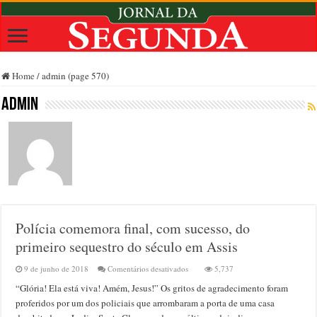
Home
/
admin (page 570)
admin
Polícia comemora final, com sucesso, do
primeiro sequestro do século em Assis
em
9 de junho de 2018
Comentários desativados
5,737
Polícia
“Glória! Ela está viva! Amém, Jesus!” Os gritos de agradecimento foram
comemora
final,
proferidos por um dos policiais que arrombaram a porta de uma casa
com