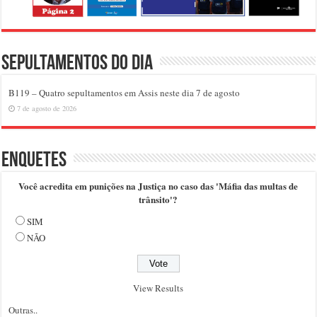
Sepultamentos do dia
B119 – Quatro sepultamentos em Assis neste dia 7 de agosto
7 de agosto de 2026
Enquetes
Você acredita em punições na Justiça no caso das 'Máfia das multas de
trânsito'?
SIM
NÃO
View Results
Outras..