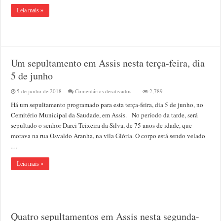
6
Leia mais »
de
junho
Um sepultamento em Assis nesta terça-feira, dia
5 de junho
em
5 de junho de 2018
Comentários desativados
2,789
Um
Há um sepultamento programado para esta terça-feira, dia 5 de junho, no
sepultamento
em
Cemitério Municipal da Saudade, em Assis. No período da tarde, será
Assis
sepultado o senhor Darci Teixeira da Silva, de 75 anos de idade, que
nesta
morava na rua Osvaldo Aranha, na vila Glória. O corpo está sendo velado
terça-
feira,
…
dia
5
Leia mais »
de
junho
Quatro sepultamentos em Assis nesta segunda-