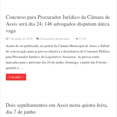
Concurso para Procurador Jurídico da Câmara de
Assis será dia 24; 146 advogados disputam única
vaga
em
7 de junho de 2018
Comentários desativados
2,729
Concurso
Acaba de ser publicado, no portal da Câmara Municipal de Assis, o Edital
para
Procurador
de convocação para as provas objetiva e dissertativa do Concurso Público
Jurídico
para Procurador Jurídico do Legislativo Assisense. As provas estão
da
marcadas para o próximo dia 24 de junho, domingo, a partir das 8 horas –
Câmara
de
quando o …
Assis
será
Leia mais »
dia
24;
146
advogados
disputam
única
vaga
Dois sepultamentos em Assis nesta quinta-feira,
dia 7 de junho