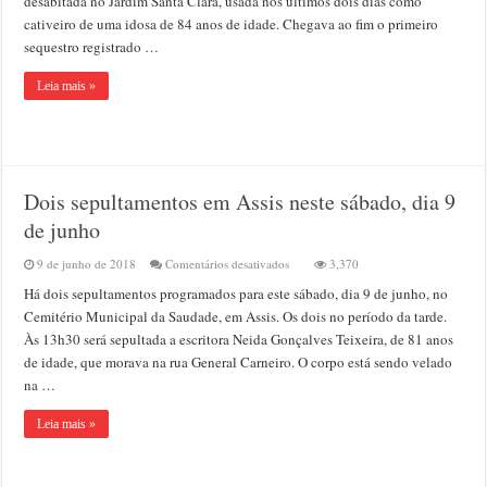
desabitada no Jardim Santa Clara, usada nos últimos dois dias como
sucesso,
cativeiro de uma idosa de 84 anos de idade. Chegava ao fim o primeiro
do
primeiro
sequestro registrado …
sequestro
do
Leia mais »
século
em
Assis
Dois sepultamentos em Assis neste sábado, dia 9
de junho
em
9 de junho de 2018
Comentários desativados
3,370
Dois
Há dois sepultamentos programados para este sábado, dia 9 de junho, no
sepultamentos
em
Cemitério Municipal da Saudade, em Assis. Os dois no período da tarde.
Assis
Às 13h30 será sepultada a escritora Neida Gonçalves Teixeira, de 81 anos
neste
de idade, que morava na rua General Carneiro. O corpo está sendo velado
sábado,
dia
na …
9
de
Leia mais »
junho