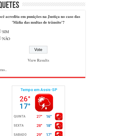
quetes
cê acredita em punições na Justiça no caso das
'Máfia das multas de trânsito'?
SIM
NÃO
View Results
ras..