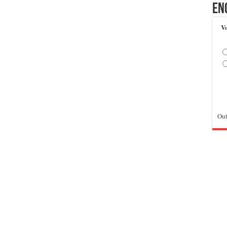
En
Vo
Out