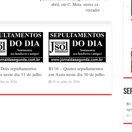
abril; em C. Mota, morre ex-
vereador
 Dois sepultamentos
B116 – Quatro sepultamentos
s neste dia 31 de julho
em Assis neste dia 30 de julho
ulho de 2026
30 de julho de 2026
Se
B11
ago
5