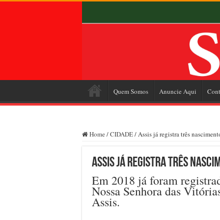
Quem Somos
Anuncie Aqui
Cont
Home
/
CIDADE
/
Assis já registra três nascimen
Assis já registra três nasc
Em 2018 já foram registra
Nossa Senhora das Vitórias
Assis.