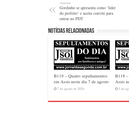
Anterior
Gordinho se apresenta como ‘líder
do prefeito’ e aceita convite para
entrar no PDT
Notícias relacionadas
B119 – Quatro sepultamentos
B118 – 
em Assis neste dia 7 de agosto
Assis n
7 de agosto de 2026
5 de ag