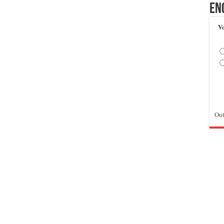
En
Vo
Out