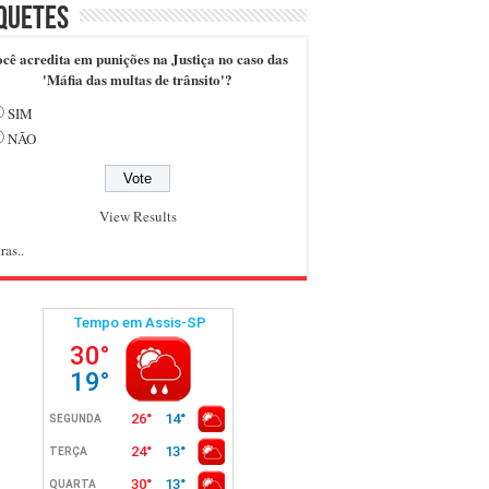
quetes
cê acredita em punições na Justiça no caso das
'Máfia das multas de trânsito'?
SIM
NÃO
View Results
ras..