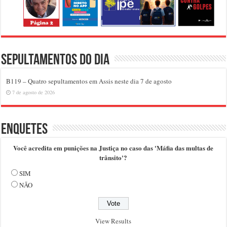
Sepultamentos do dia
B119 – Quatro sepultamentos em Assis neste dia 7 de agosto
7 de agosto de 2026
Enquetes
Você acredita em punições na Justiça no caso das 'Máfia das multas de
trânsito'?
SIM
NÃO
View Results