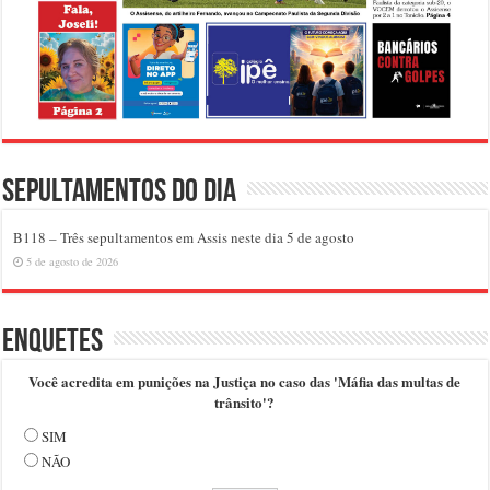
Sepultamentos do dia
B118 – Três sepultamentos em Assis neste dia 5 de agosto
5 de agosto de 2026
Enquetes
Você acredita em punições na Justiça no caso das 'Máfia das multas de
trânsito'?
SIM
NÃO