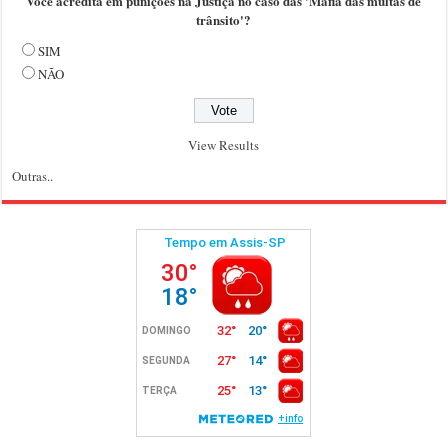
Você acredita em punições na Justiça no caso das 'Máfia das multas de
trânsito'?
SIM
NÃO
View Results
Outras..