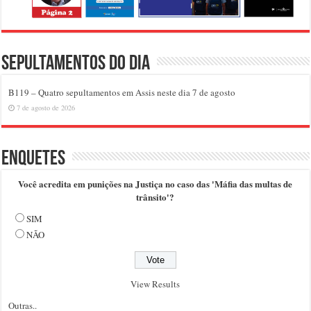
Sepultamentos do dia
B119 – Quatro sepultamentos em Assis neste dia 7 de agosto
7 de agosto de 2026
Enquetes
Você acredita em punições na Justiça no caso das 'Máfia das multas de
trânsito'?
SIM
NÃO
View Results
Outras..