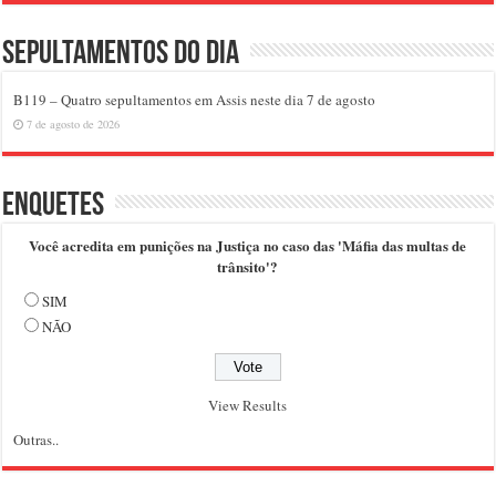
Sepultamentos do dia
B119 – Quatro sepultamentos em Assis neste dia 7 de agosto
7 de agosto de 2026
Enquetes
Você acredita em punições na Justiça no caso das 'Máfia das multas de
trânsito'?
SIM
NÃO
View Results
Outras..