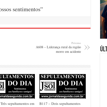
ossos sentimentos”
Próximo
A608 – Liderança rural da região
Úl
morre em acidente
Três sepultamentos em
B117 – Dois sepultamentos