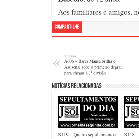
Aos familiares e amigos, n
Compartilhe
Anterior
A606 – Barra Mansa brilha e
Assisense sobe o primeiro degrau
para chegar à 1ª divisão
Notícias relacionadas
B119 – Quatro sepultamentos
B118 – 