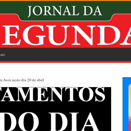
ato
Assis neste dia 20 de abril