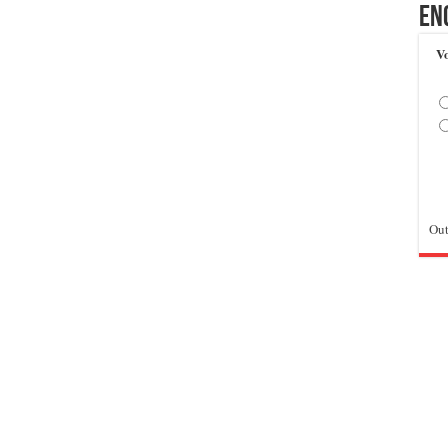
En
Vo
Out