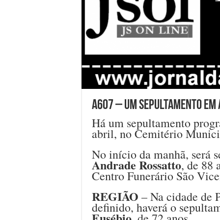
A607 – Um sepultamento em As
Há um sepultamento progr
abril, no Cemitério Munic
No início da manhã, será 
Andrade Rossatto
, de 88 
Centro Funerário São Vice
REGIÃO
– Na cidade de P
definido, haverá o sepult
Eusébio
, de 72 anos.