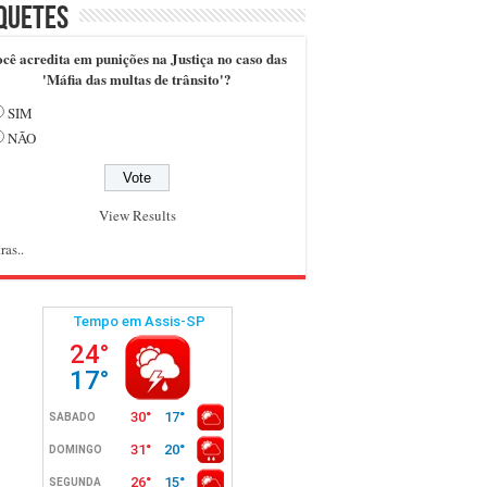
quetes
cê acredita em punições na Justiça no caso das
'Máfia das multas de trânsito'?
SIM
NÃO
View Results
ras..