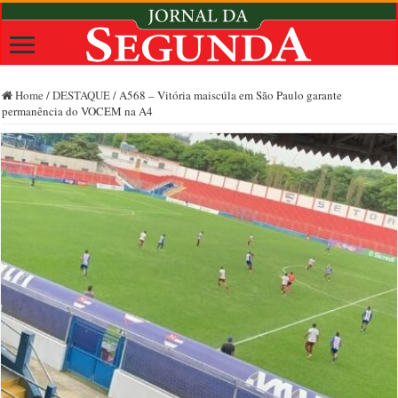
Home
/
DESTAQUE
/
A568 – Vitória maiscúla em São Paulo garante
permanência do VOCEM na A4