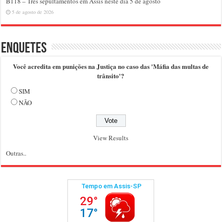
B118 – Três sepultamentos em Assis neste dia 5 de agosto
5 de agosto de 2026
Enquetes
Você acredita em punições na Justiça no caso das 'Máfia das multas de
trânsito'?
SIM
NÃO
View Results
Outras..