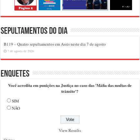
Sepultamentos do dia
B119 – Quatro sepultamentos em Assis neste dia 7 de agosto
7 de agosto de 2026
Enquetes
Você acredita em punições na Justiça no caso das 'Máfia das multas de
trânsito'?
SIM
NÃO
View Results
Outras..