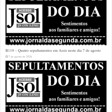
B119 – Quatro sepultamentos em Assis neste dia 7 de agosto
7 de agosto de 2026