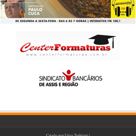
Criado por
Urias Turbiani
|