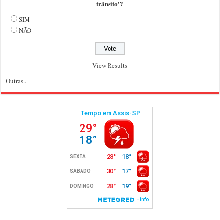
trânsito'?
SIM
NÃO
View Results
Outras..