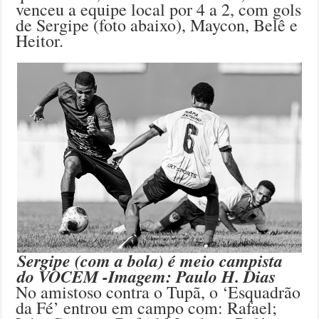
venceu a equipe local por 4 a 2, com gols
de Sergipe (foto abaixo), Maycon, Belê e
Heitor.
Sergipe (com a bola) é meio campista
do VOCEM -Imagem: Paulo H. Dias
No amistoso contra o Tupã, o ‘Esquadrão
da Fé’ entrou em campo com: Rafael;