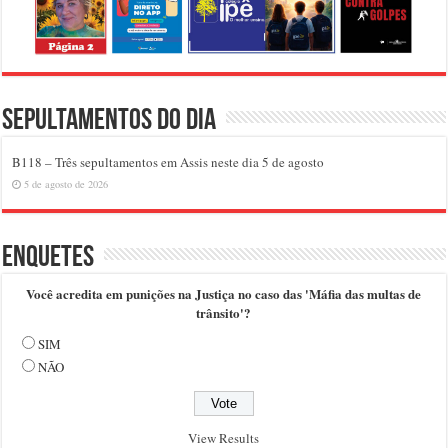
Sepultamentos do dia
B118 – Três sepultamentos em Assis neste dia 5 de agosto
5 de agosto de 2026
Enquetes
Você acredita em punições na Justiça no caso das 'Máfia das multas de
trânsito'?
SIM
NÃO
View Results