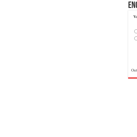
En
Vo
Out