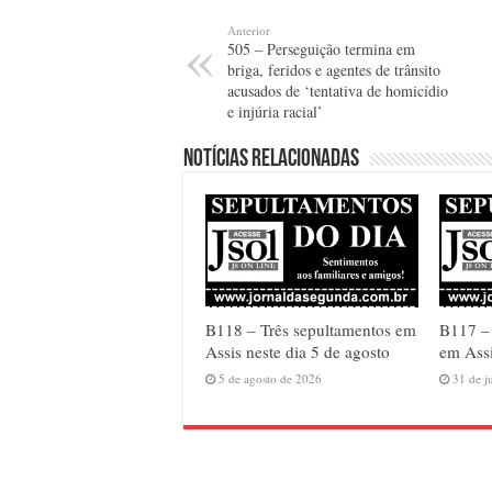
Anterior
505 – Perseguição termina em
briga, feridos e agentes de trânsito
acusados de ‘tentativa de homicídio
e injúria racial’
Notícias relacionadas
B118 – Três sepultamentos em
B117 –
Assis neste dia 5 de agosto
em Assi
5 de agosto de 2026
31 de j