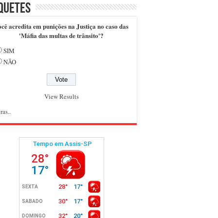
quetes
cê acredita em punições na Justiça no caso das
'Máfia das multas de trânsito'?
SIM
NÃO
View Results
ras..