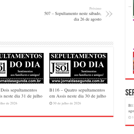
Próximo
507 – Sepultamento neste sábado,
dia 26 de agosto
 Dois sepultamentos
B116 – Quatro sepultamentos
Se
s neste dia 31 de julho
em Assis neste dia 30 de julho
ulho de 2026
30 de julho de 2026
B11
ago
5