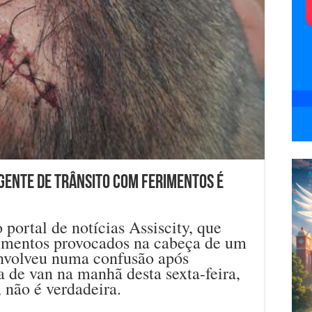
gente de trânsito com ferimentos é
 portal de notícias Assiscity, que
rimentos provocados na cabeça de um
envolveu numa confusão após
 de van na manhã desta sexta-feira,
 não é verdadeira.