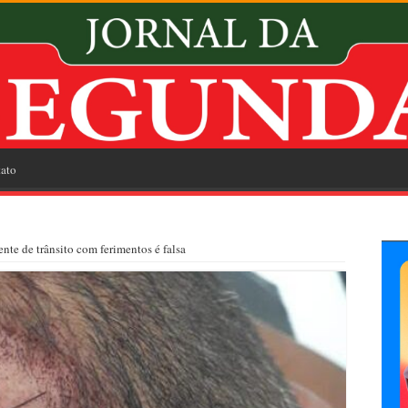
ato
te de trânsito com ferimentos é falsa