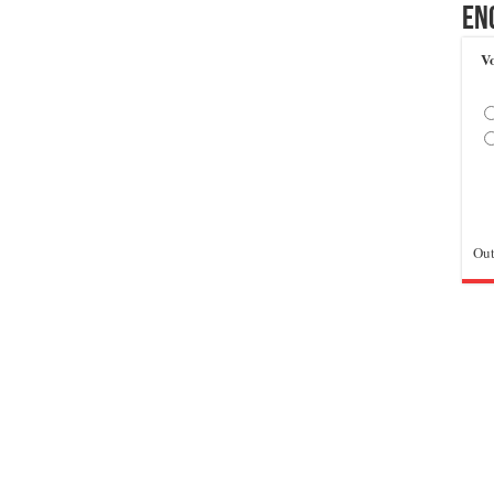
En
Vo
Out