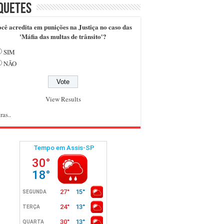
quetes
cê acredita em punições na Justiça no caso das
'Máfia das multas de trânsito'?
SIM
NÃO
View Results
ras..