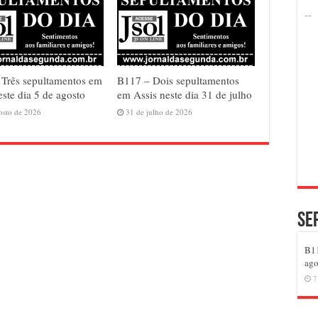
Três sepultamentos em
B117 – Dois sepultamentos
este dia 5 de agosto
em Assis neste dia 31 de julho
osto de 2026
31 de julho de 2026
Se
B11
ago
7