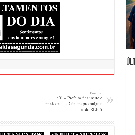
Úl
Próximo
401 – Prefeito fica inerte e
presidente da Câmara promulga a
lei do REFIS