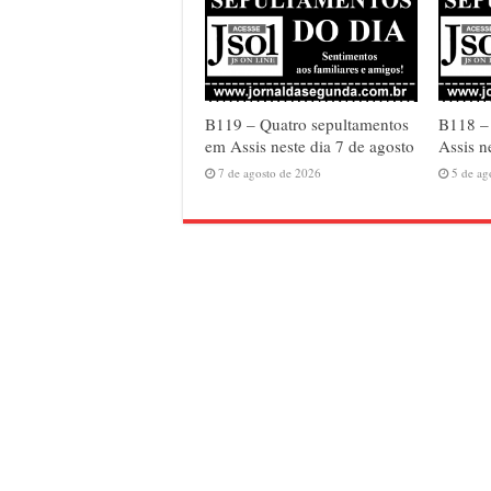
B119 – Quatro sepultamentos
B118 – 
em Assis neste dia 7 de agosto
Assis n
7 de agosto de 2026
5 de ag