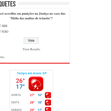
quetes
cê acredita em punições na Justiça no caso das
'Máfia das multas de trânsito'?
SIM
NÃO
View Results
ras..