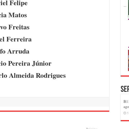
iel Felipe
cia Matos
vo Freitas
l Ferreira
fo Arruda
io Pereira Júnior
rlo Almeida Rodrigues
Se
B11
ago
5
Próximo