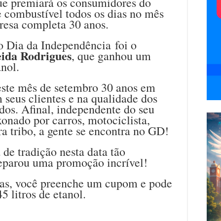
ue premiará os consumidores do
combustível todos os dias no mês
resa completa 30 anos.
o Dia da Independência foi o
eida Rodrigues
, que ganhou um
anol.
te mês de setembro 30 anos em
seus clientes e na qualidade dos
idos. Afinal, independente do seu
ixonado por carros, motociclista,
ra tribo, a gente se encontra no GD!
a de tradição nesta data tão
eparou uma promoção incrível!
as, você preenche um cupom e pode
 litros de etanol.