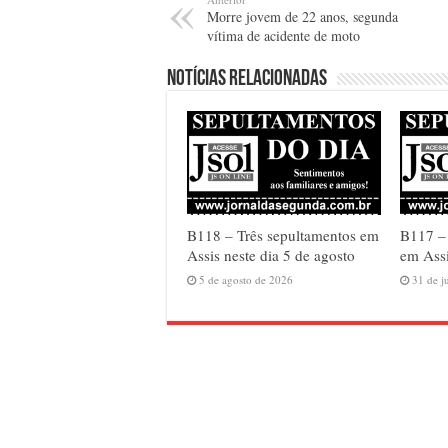
Morre jovem de 22 anos, segunda
vítima de acidente de moto
Notícias relacionadas
B118 – Três sepultamentos em
B117 –
Assis neste dia 5 de agosto
em Assi
5 de agosto de 2026
31 de j