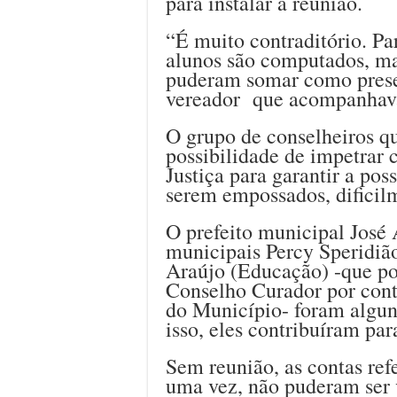
para instalar a reunião.
“É muito contraditório. P
alunos são computados, ma
puderam somar como prese
vereador que acompanhava
O grupo de conselheiros q
possibilidade de impetra
Justiça para garantir a pos
serem empossados, dificil
O prefeito municipal José 
municipais Percy Speridiã
Araújo (Educação) -que po
Conselho Curador por con
do Município- foram algun
isso, eles contribuíram pa
Sem reunião, as contas ref
uma vez, não puderam ser 