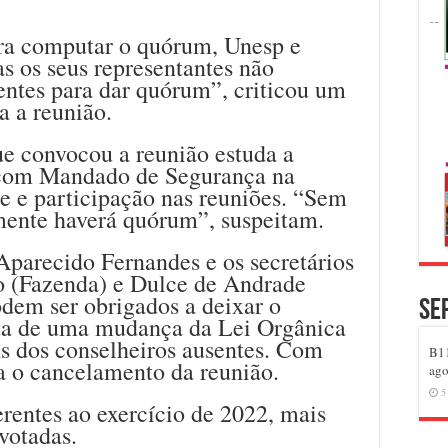
ara computar o quórum, Unesp e
s os seus representantes não
ntes para dar quórum”, criticou um
 a reunião.
ue convocou a reunião estuda a
r com Mandado de Segurança na
se e participação nas reuniões. “Sem
mente haverá quórum”, suspeitam.
Aparecido Fernandes e os secretários
o (Fazenda) e Dulce de Andrade
dem ser obrigados a deixar o
Se
ta de uma mudança da Lei Orgânica
s dos conselheiros ausentes. Com
B11
ra o cancelamento da reunião.
ago
5
erentes ao exercício de 2022, mais
votadas.