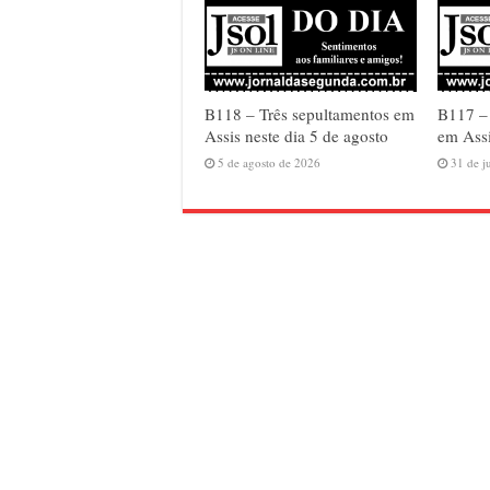
B118 – Três sepultamentos em
B117 –
Assis neste dia 5 de agosto
em Assi
5 de agosto de 2026
31 de j