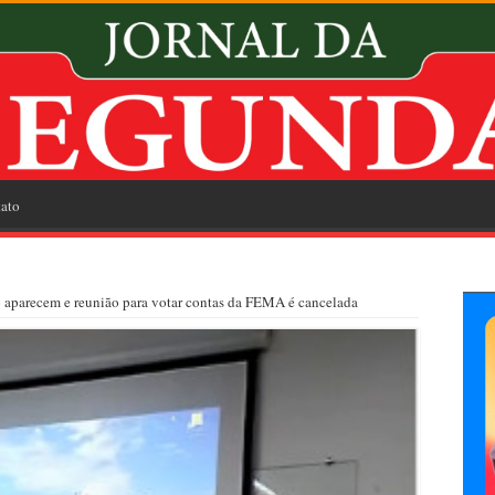
ato
ão aparecem e reunião para votar contas da FEMA é cancelada