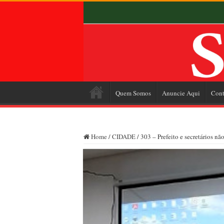
Quem Somos
Anuncie Aqui
Cont
Home
/
CIDADE
/
303 – Prefeito e secretários n