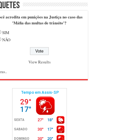
quetes
cê acredita em punições na Justiça no caso das
'Máfia das multas de trânsito'?
SIM
NÃO
View Results
ras..