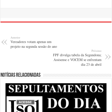
Anterior
Vereadores votam apenas um
projeto na segunda sessão do ano
Próximo
FPF divulga tabela da Segundona;
Assisense e VOCEM se enfrentam
dia 23 de abril
Notícias relacionadas