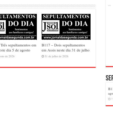
Três sepultamentos em
B117 – Dois sepultamentos
este dia 5 de agosto
em Assis neste dia 31 de julho
osto de 2026
31 de julho de 2026
Se
B11
ago
7