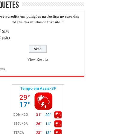
quetes
cê acredita em punições na Justiça no caso das
'Máfia das multas de trânsito'?
SIM
NÃO
View Results
ras..