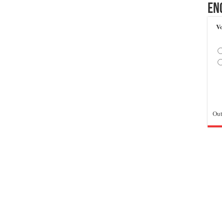
En
Vo
Out