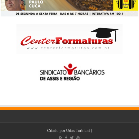
Criado por
Urias Turbiani
|