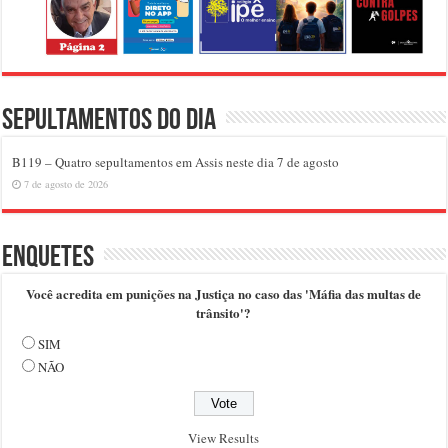
Sepultamentos do dia
B119 – Quatro sepultamentos em Assis neste dia 7 de agosto
7 de agosto de 2026
Enquetes
Você acredita em punições na Justiça no caso das 'Máfia das multas de
trânsito'?
SIM
NÃO
View Results