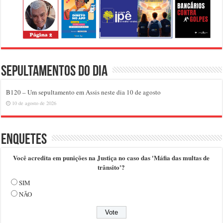
Sepultamentos do dia
B120 – Um sepultamento em Assis neste dia 10 de agosto
10 de agosto de 2026
Enquetes
Você acredita em punições na Justiça no caso das 'Máfia das multas de
trânsito'?
SIM
NÃO