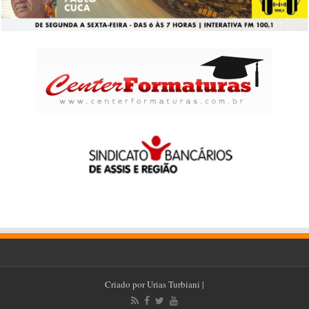
Criado por
Urias Turbiani
|