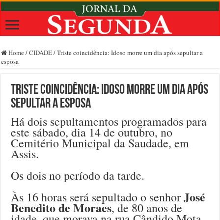
Home
/
CIDADE
/
Triste coincidência: Idoso morre um dia após sepultar a
esposa
Triste coincidência: Idoso morre um dia após
sepultar a esposa
Há dois sepultamentos programados para
este sábado, dia 14 de outubro, no
Cemitério Municipal da Saudade, em
Assis.
Os dois no período da tarde.
José
Às 16 horas será sepultado o senhor
Benedito de Moraes
, de 80 anos de
idade, que morava na rua Cândido Mota,