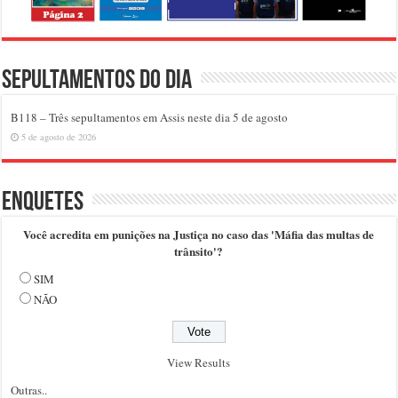
Sepultamentos do dia
B118 – Três sepultamentos em Assis neste dia 5 de agosto
5 de agosto de 2026
Enquetes
Você acredita em punições na Justiça no caso das 'Máfia das multas de
trânsito'?
SIM
NÃO
View Results
Outras..