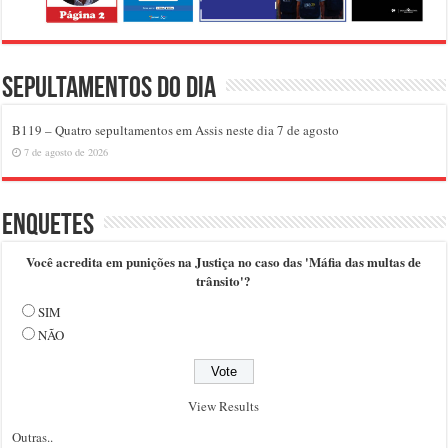
Sepultamentos do dia
B119 – Quatro sepultamentos em Assis neste dia 7 de agosto
7 de agosto de 2026
Enquetes
Você acredita em punições na Justiça no caso das 'Máfia das multas de
trânsito'?
SIM
NÃO
View Results
Outras..